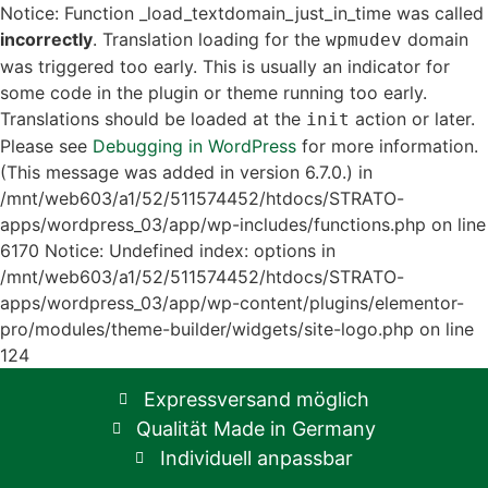
Notice: Function _load_textdomain_just_in_time was called
incorrectly
. Translation loading for the
domain
wpmudev
was triggered too early. This is usually an indicator for
some code in the plugin or theme running too early.
Translations should be loaded at the
action or later.
init
Please see
Debugging in WordPress
for more information.
(This message was added in version 6.7.0.) in
/mnt/web603/a1/52/511574452/htdocs/STRATO-
apps/wordpress_03/app/wp-includes/functions.php on line
6170
Notice: Undefined index: options in
/mnt/web603/a1/52/511574452/htdocs/STRATO-
apps/wordpress_03/app/wp-content/plugins/elementor-
pro/modules/theme-builder/widgets/site-logo.php on line
124
Expressversand möglich
Qualität Made in Germany
Individuell anpassbar