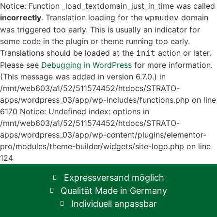
Notice: Function _load_textdomain_just_in_time was called
incorrectly
. Translation loading for the
domain
wpmudev
was triggered too early. This is usually an indicator for
some code in the plugin or theme running too early.
Translations should be loaded at the
action or later.
init
Please see
Debugging in WordPress
for more information.
(This message was added in version 6.7.0.) in
/mnt/web603/a1/52/511574452/htdocs/STRATO-
apps/wordpress_03/app/wp-includes/functions.php on line
6170
Notice: Undefined index: options in
/mnt/web603/a1/52/511574452/htdocs/STRATO-
apps/wordpress_03/app/wp-content/plugins/elementor-
pro/modules/theme-builder/widgets/site-logo.php on line
124
Expressversand möglich
Qualität Made in Germany
Individuell anpassbar